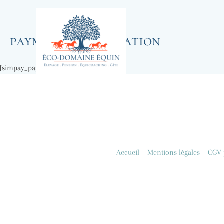
Aller
au
contenu
payment confirmation
[simpay_payment_receipt]
Accueil
Mentions légales
CGV p