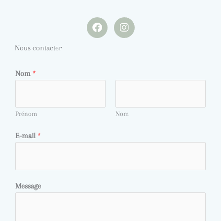
F
I
a
n
c
s
e
t
Nous contacter
b
a
o
g
o
r
Nom
*
k
a
m
Prénom
Nom
E-mail
*
Message